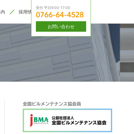
受付 平日9:00-17:00
案内
採用情報
0766-64-4528
お問い合わせ
検
全国ビルメンテナンス協会員
索