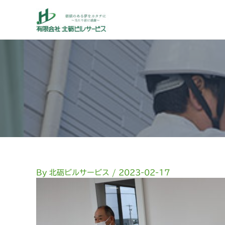
内
容
を
ス
キ
ッ
プ
By
北砺ビルサービス
/
2023-02-17