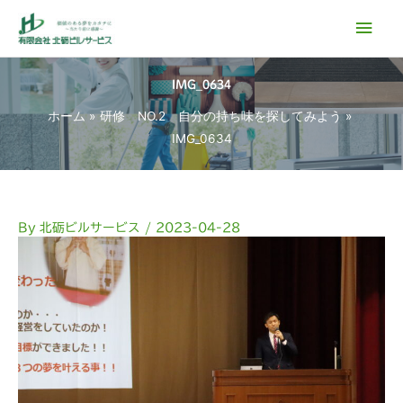
内
メ
容
イ
を
ス
IMG_0634
ン
キ
ホーム
研修 NO.2 自分の持ち味を探してみよう
ッ
メ
IMG_0634
プ
ニ
ュ
By
北砺ビルサービス
/
2023-04-28
ー