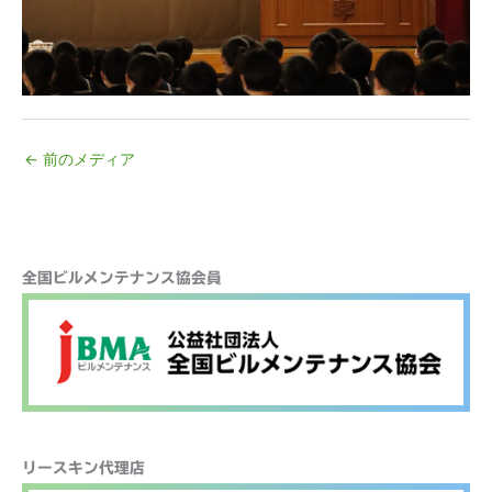
←
前のメディア
検
全国ビルメンテナンス協会員
索
リースキン代理店