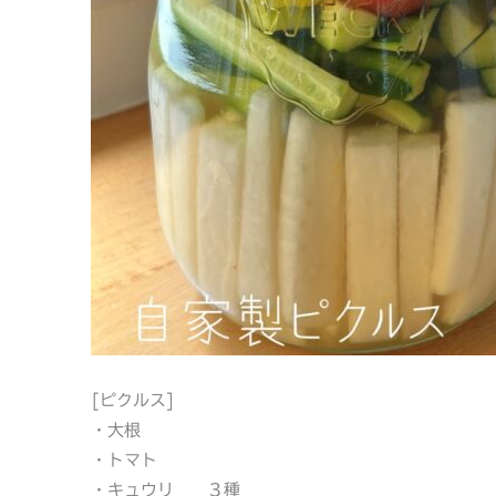
[ピクルス]
・大根
・トマト
・キュウリ ３種