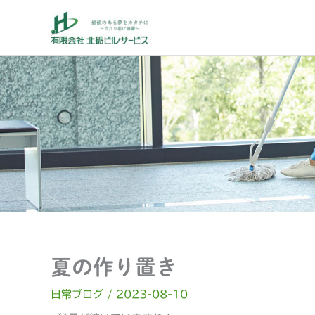
内
容
を
ス
キ
ッ
プ
夏の作り置き
日常ブログ
/
2023-08-10