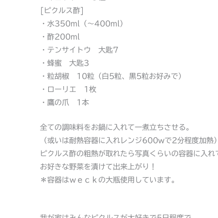
[ピクルス酢]
・水350ml（～400ml）
・酢200ml
・テンサイトウ 大匙7
・蜂蜜 大匙3
・粒胡椒 10粒（白5粒、黒5粒お好みで）
・ローリエ 1枚
・鷹の爪 1本
全ての調味料をお鍋に入れて一煮立ちさせる。
（或いは耐熱容器に入れレンジ600wで2分程度加熱
ピクルス酢の粗熱が取れたら写真くらいの容器に入れ
お好きな野菜を漬けて出来上がり！
＊容器はｗｅｃｋの大瓶使用しています。
我が家はみんなピクルスが大好きで5日程度で