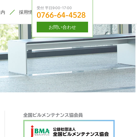
受付 平日9:00-17:00
案内
採用情報
0766-64-4528
お問い合わせ
検
全国ビルメンテナンス協会員
索