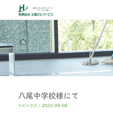
内
容
を
ス
キ
ッ
プ
八尾中学校様にて
トピックス
/
2022-09-08