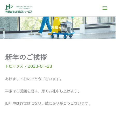
内
メ
容
イ
を
ス
ン
お知らせ
キ
ッ
メ
プ
ニ
新年のご挨拶
ュ
トピックス
/
2023-01-23
ー
あけましておめでとうございます。
平素はご愛顧を賜り、厚くお礼申し上げます。
旧年中はお世話になり、誠にありがとうございます。