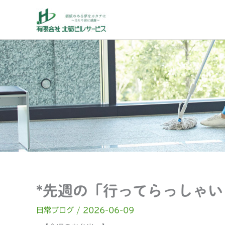
内
容
を
ス
キ
ッ
プ
*先週の「行ってらっしゃい
日常ブログ
/
2026-06-09