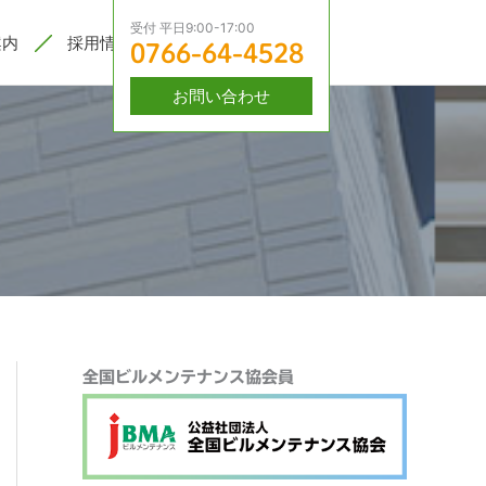
受付 平日9:00-17:00
案内
採用情報
0766-64-4528
お問い合わせ
検
全国ビルメンテナンス協会員
索