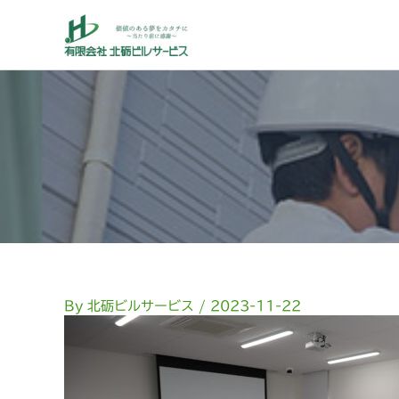
内
容
を
ス
キ
ッ
プ
By
北砺ビルサービス
/
2023-11-22