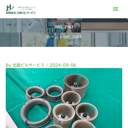
内
メ
容
イ
を
ス
IMG_2983
ン
キ
ホーム
IMG_2983
ッ
メ
プ
ニ
ュ
By
北砺ビルサービス
/
2024-09-06
ー