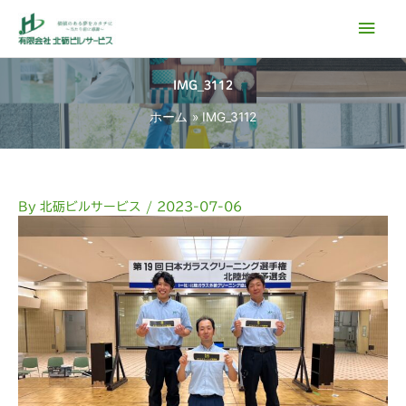
内
メ
容
イ
を
ス
IMG_3112
ン
キ
ホーム
IMG_3112
ッ
メ
プ
ニ
ュ
By
北砺ビルサービス
/
2023-07-06
ー