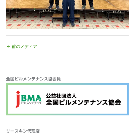
←
前のメディア
検
全国ビルメンテナンス協会員
索
リースキン代理店