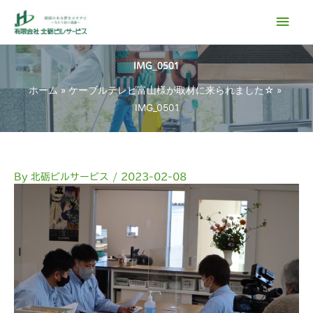
内
メ
容
イ
を
ス
IMG_0501
ン
キ
ホーム
ケーブルテレビ富山様が取材に来られました☆
ッ
メ
IMG_0501
プ
ニ
ュ
By
北砺ビルサービス
/
2023-02-08
ー