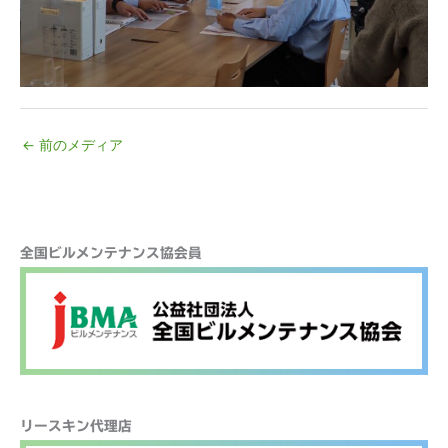
←
前のメディア
検
全国ビルメンテナンス協会員
索
リースキン代理店