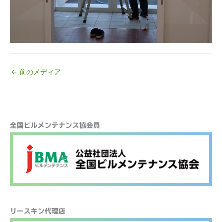
←
前のメディア
検
全国ビルメンテナンス協会員
索
リースキン代理店