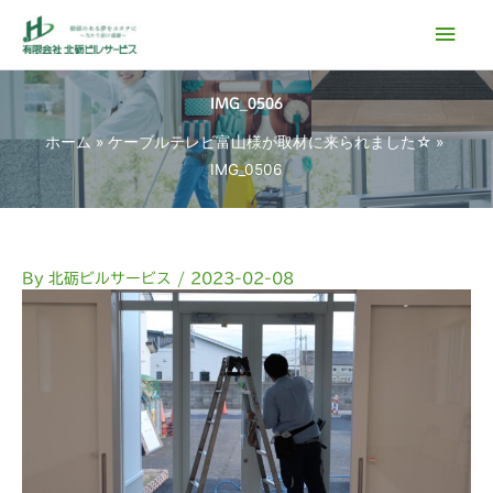
内
メ
容
イ
を
ス
IMG_0506
ン
キ
ホーム
ケーブルテレビ富山様が取材に来られました☆
ッ
メ
IMG_0506
プ
ニ
ュ
By
北砺ビルサービス
/
2023-02-08
ー