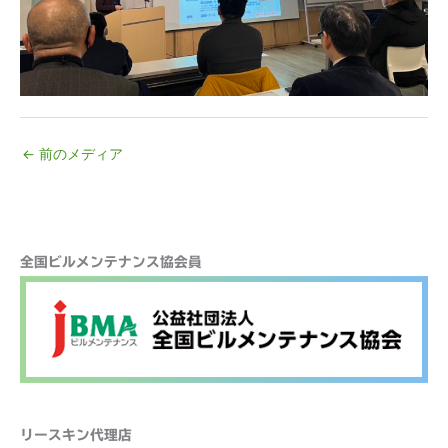
←
前のメディア
検
全国ビルメンテナンス協会員
索
リースキン代理店