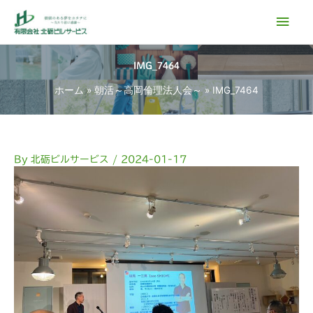
内
メ
容
イ
を
ス
IMG_7464
ン
キ
ホーム
朝活～高岡倫理法人会～
IMG_7464
ッ
メ
プ
ニ
ュ
By
北砺ビルサービス
/
2024-01-17
ー